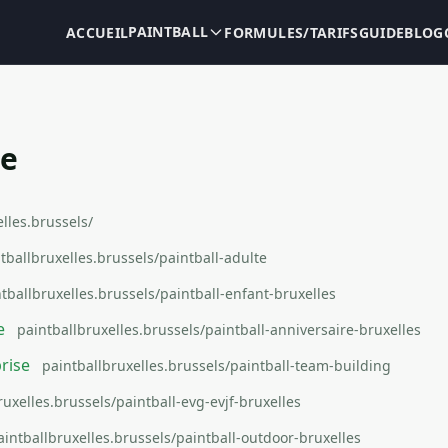
PAINTBALL
ACCUEIL
FORMULES/TARIFS
GUIDE
BLOG
te
lles.brussels/
tballbruxelles.brussels/paintball-adulte
tballbruxelles.brussels/paintball-enfant-bruxelles
e
paintballbruxelles.brussels/paintball-anniversaire-bruxelles
rise
paintballbruxelles.brussels/paintball-team-building
ruxelles.brussels/paintball-evg-evjf-bruxelles
aintballbruxelles.brussels/paintball-outdoor-bruxelles