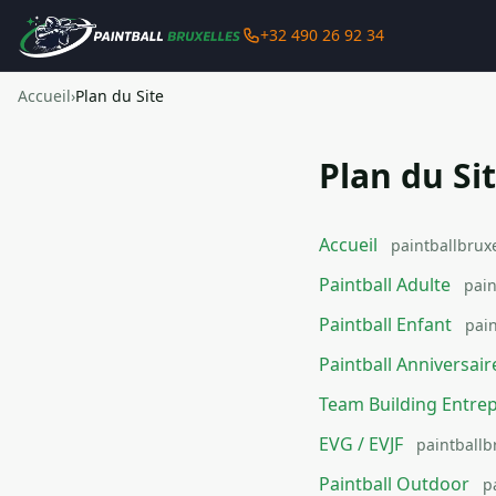
+32 490 26 92 34
Accueil
›
Plan du Site
Plan du Si
Accueil
paintballbruxe
Paintball Adulte
pain
Paintball Enfant
pain
Paintball Anniversair
Team Building Entrep
EVG / EVJF
paintballb
Paintball Outdoor
p