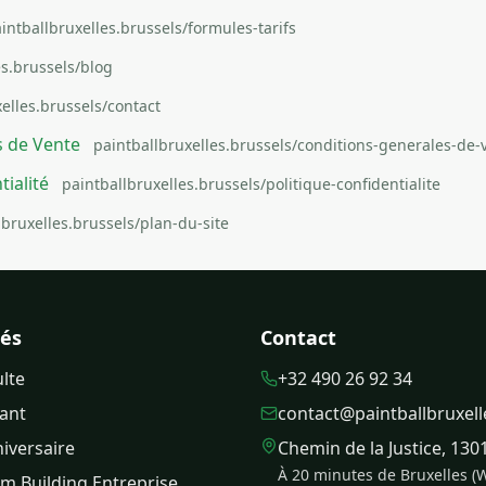
intballbruxelles.brussels/formules-tarifs
es.brussels/blog
elles.brussels/contact
s de Vente
paintballbruxelles.brussels/conditions-generales-de-
tialité
paintballbruxelles.brussels/politique-confidentialite
lbruxelles.brussels/plan-du-site
tés
Contact
ulte
+32 490 26 92 34
fant
contact@paintballbruxell
niversaire
Chemin de la Justice, 13
À 20 minutes de Bruxelles (
am Building Entreprise