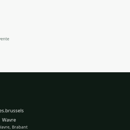
vente
Zones desservies
Bruxelles Centre, Ixelles, Uccle,
Anderlecht, Schaerbeek, Etterbeek,
es.brussels
Woluwe, Auderghem, Waterloo,
01 Wavre
Brabant Wallon
Wavre, Brabant