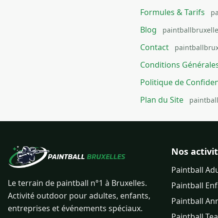
Formules & Tarifs
pa
Blog
paintballbruxell
Contact
paintballbrux
Conditions Générale
Politique de Confiden
Plan du Site
paintbal
Nos activi
Paintball Ad
Le terrain de paintball n°1 à Bruxelles.
Paintball En
Activité outdoor pour adultes, enfants,
Paintball An
entreprises et événements spéciaux.
Paintball Te